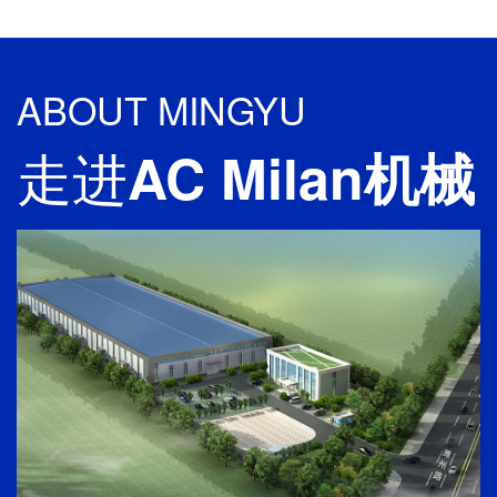
MY-30干粉砂浆成套设备
丽水干粉砂浆腻子粉生产线
ABOUT MINGYU
走进
AC Milan机械
廊坊米兰（中国）体育官方网站
廊坊霸州米兰（中国）体育官方网站
莱阳米兰（中国）体育官方网站
莱芜米兰（中国）体育官方网站