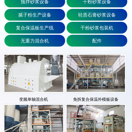
预拌砂浆设备
干粉砂浆设备
腻子粉生产设备
轻质石膏砂浆设备
复合保温板生产线
干粉砂浆包装机
无重力混合机
配件
变频单轴混合机
免拆复合保温外模板设备