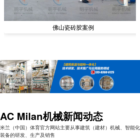
佛山瓷砖胶案例
AC Milan机械新闻动态
米兰（中国）体育官方网站主要从事建筑（建材）机械、智能化
装备的研发、生产及销售