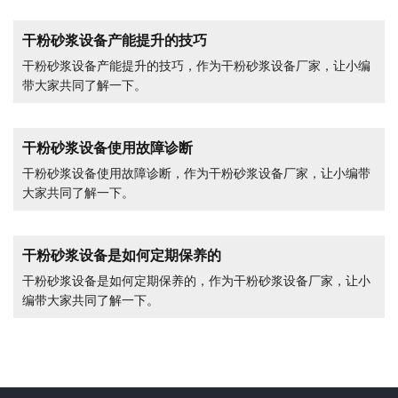
干粉砂浆设备产能提升的技巧
干粉砂浆设备产能提升的技巧，作为干粉砂浆设备厂家，让小编
带大家共同了解一下。
干粉砂浆设备使用故障诊断
干粉砂浆设备使用故障诊断，作为干粉砂浆设备厂家，让小编带
大家共同了解一下。
干粉砂浆设备是如何定期保养的
干粉砂浆设备是如何定期保养的，作为干粉砂浆设备厂家，让小
编带大家共同了解一下。