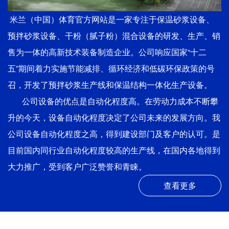
米兰（中国）体育官方网站是一家专注于保温砂浆设备、
预拌砂浆设备、干粉（腻子粉）混合设备的研发、生产、销
酒泉米兰（中国）体育官方网站
江西宜春保温砂浆生产线
售为一体的高新技术装备制造企业。公司响应国家“十二
五”期间着力实施节能减排、循环经济和低碳环保政策的号
召，开发了预拌砂浆生产线和保温结构一体化生产设备。
公司设备的优点是自动化程度高。在劳动力成本不断攀
升的今天，设备自动化程度决定了公司未来的发展方向。我
嘉兴米兰（中国）体育官方网站
济宁嘉祥米兰（中国）体育官方网站
公司设备自动化程度之高，得到建设部门及客户的认可。是
目前国内同行业自动化程度较高的生产线，在国内各地得到
大力推广，受到客户广泛赞誉和青睐。
查看更多
惠州米兰（中国）体育官方网站
干粉砂浆、腻子粉生产线