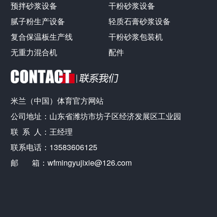
预拌砂浆设备
干粉砂浆设备
腻子粉生产设备
轻质石膏砂浆设备
复合保温板生产线
干粉砂浆包装机
无重力混合机
配件
米兰（中国）体育官方网站
公司地址：山东省潍坊市坊子区经济发展区工业园
联 系 人：王经理
联系电话：13583606125
邮 箱：wfmingyujixie@126.com