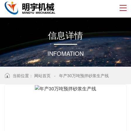
信
息
详
情
INFOMATION
当前位置：
网站首页
-
年产30万吨预拌砂浆生产线