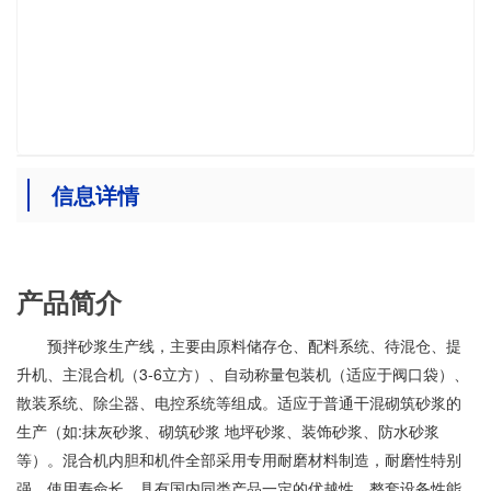
信息详情
产品简介
预拌砂浆生产线，主要由原料储存仓、配料系统、待混仓、提
升机、主混合机（3-6立方）、自动称量包装机（适应于阀口袋）、
散装系统、除尘器、电控系统等组成。适应于普通干混砌筑砂浆的
生产（如:抹灰砂浆、砌筑砂浆 地坪砂浆、装饰砂浆、防水砂浆
等）。混合机内胆和机件全部采用专用耐磨材料制造，耐磨性特别
强，使用寿命长，具有国内同类产品一定的优越性。整套设备性能