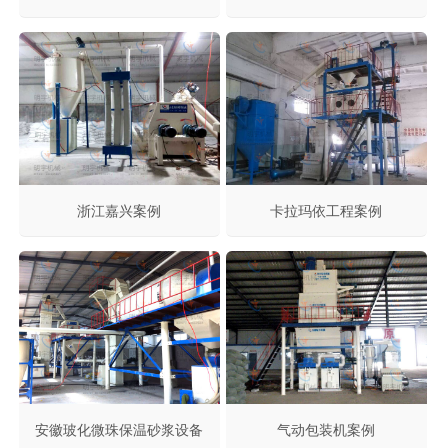
浙江嘉兴案例
卡拉玛依工程案例
安徽玻化微珠保温砂浆设备
气动包装机案例