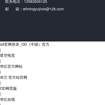
联系电话：13583606125
邮 箱：wfmingyujixie@126.com
od官网登录_OD（中国）官方
|
星空电竞
|
华亿官方网站
|
米兰·官方站官网
|
OD网页版
|
华亿在线
|