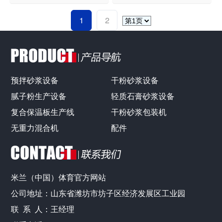
1
2
预拌砂浆设备
干粉砂浆设备
腻子粉生产设备
轻质石膏砂浆设备
复合保温板生产线
干粉砂浆包装机
无重力混合机
配件
米兰（中国）体育官方网站
公司地址：山东省潍坊市坊子区经济发展区工业园
联 系 人：王经理